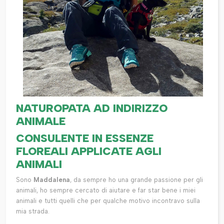
NATUROPATA AD INDIRIZZO
ANIMALE
CONSULENTE IN ESSENZE
FLOREALI APPLICATE AGLI
ANIMALI
Sono
Maddalena
, da sempre ho una grande passione per gli
animali, ho sempre cercato di aiutare e far star bene i miei
animali e tutti quelli che per qualche motivo incontravo sulla
mia strada.