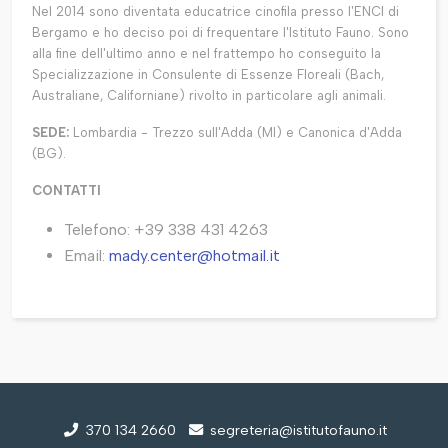
Nel 2014 sono diventata educatrice cinofila presso l'ENCI di
Bergamo e ho deciso poi di frequentare l'Istituto Fauno. Sono
alla fine dell'ultimo anno e nel frattempo ho conseguito la
Specializzazione in Consulente di Essenze Floreali (Bach,
Australiane, Californiane) rivolto in particolare agli animali.
SEDE:
Lombardia - Trezzo sull'Adda (MI) e Canonica d'Adda
(BG).
CONTATTI
Telefono: +39 338 431 4263
Email:
mady.center@hotmail.it
370 134 2660
segreteria@istitutofauno.it