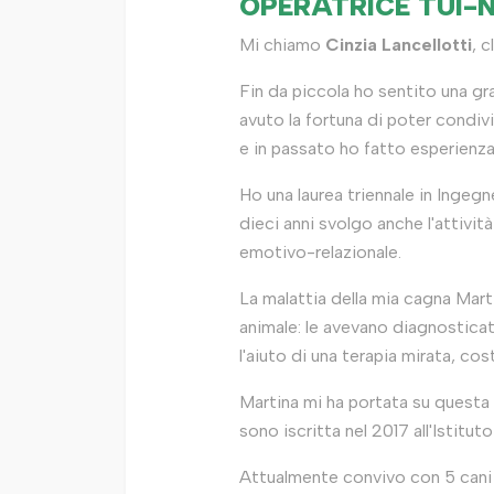
OPERATRICE TUI-N
Mi chiamo
Cinzia Lancellotti
, c
Fin da piccola ho sentito una g
avuto la fortuna di poter condivi
e in passato ho fatto esperienza
Ho una laurea triennale in Ingegne
dieci anni svolgo anche l'attivi
emotivo-relazionale.
La malattia della mia cagna Mart
animale: le avevano diagnostica
l'aiuto di una terapia mirata, cos
Martina mi ha portata su questa 
sono iscritta nel 2017 all'Istitu
Attualmente convivo con 5 cani 