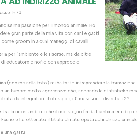
A AD INDIRIZZO ANIMALE
lasse 1973.
randissima passione per il mondo animale. Ho
dere gran parte della mia vita con cani e gatti
 come groom in alcuni maneggi di cavalli.
ria per l'ambiente e le risorse, ma da oltre
tà di educatore cinofilo con approccio
ina (con me nella foto) mi ha fatto intraprendere la formazion
to un tumore molto aggressivo che, secondo le statistiche med
tituita da integratori fitoterapici, i 5 mesi sono diventati 22.
strada ricordandomi che il mio sogno fin da bambina era di pren
to Fauno e ho ottenuto il titolo di naturopata ad indirizzo anim
e una gatta.