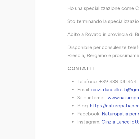
Ho una specializzazione come Cons
Sto terminando la specializzazion
Abito a Rovato in provincia di B
Disponibile per consulenze tele
Brescia, Bergamo e prossimame
CONTATTI
Telefono: +39 338 101 1364
Email:
cinzia.lancellotti@gm
Sito internet:
www.naturopati
Blog:
https://naturopatiape
Facebook:
Naturopatia per g
Instagram:
Cinzia Lancellot