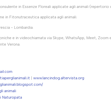
ulente in Essenze Floreali applicate agli animali (repertorio di
e in Fitonutraceutica applicata agli animali.
rescia - Lombardia.
foniche e in videochiamata via Skype, WhatsApp, Meet, Zoom e 
nte Verona.
ail.com
aperglianimali.it
|
www.lancindog.altervista.org
rglianimali.blogspot.com/
li animali
ti Naturopata