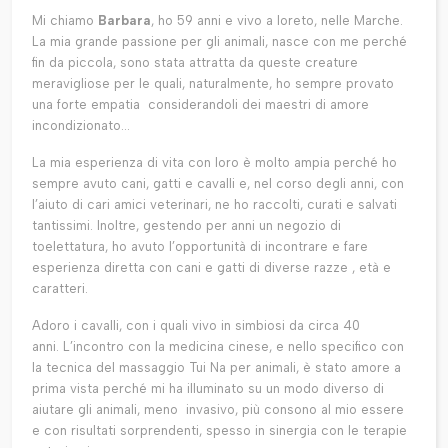
Mi chiamo
Barbara
, ho 59 anni e vivo a loreto, nelle Marche.
La mia grande passione per gli animali, nasce con me perché
fin da piccola, sono stata attratta da queste creature
meravigliose per le quali, naturalmente, ho sempre provato
una forte empatia considerandoli dei maestri di amore
incondizionato...
La mia esperienza di vita con loro è molto ampia perché ho
sempre avuto cani, gatti e cavalli e, nel corso degli anni, con
l’aiuto di cari amici veterinari, ne ho raccolti, curati e salvati
tantissimi. Inoltre, gestendo per anni un negozio di
toelettatura, ho avuto l’opportunità di incontrare e fare
esperienza diretta con cani e gatti di diverse razze , età e
caratteri.
Adoro i cavalli, con i quali vivo in simbiosi da circa 40
anni. L’incontro con la medicina cinese, e nello specifico con
la tecnica del massaggio Tui Na per animali, è stato amore a
prima vista perché mi ha illuminato su un modo diverso di
aiutare gli animali, meno invasivo, più consono al mio essere
e con risultati sorprendenti, spesso in sinergia con le terapie