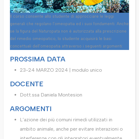
Il corso consente allo studente di approcciare le leggi
generali che regolano l’omeopatia ed i suoi fondamenti. Anche
se la figura del Naturopata non è autorizzata alla prescrizione
del rimedio omeopatico, lo studente acquisirà le basi
concettuali dell'omeopatia attraverso i seguenti argomenti:
PROSSIMA DATA
23-24 MARZO 2024 | modulo unico
DOCENTE
Dott.ssa Daniela Montesion
ARGOMENTI
L’azione dei più comuni rimedi utilizzati in
ambito animale, anche per evitare interazioni o
interferenze con gli integratori eventualmente