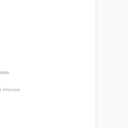
llula.
 infezioni.