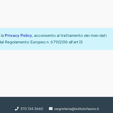
 la
Privacy Policy
, acconsento al trattamento dei miei dati
al Regolamento Europeo n. 679/2016 all’art.13.
370 134 2660
segreteria@istitutofauno.it