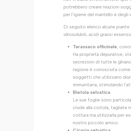
potrebbero creare reazioni sogge
per l’igiene del mantello e degli 
Di seguito elenco alcune piante d
idrosolubili, acidi grassi essenzi
Tarassaco officinale
, cono
Ha proprietà depurative, sti
secrezioni di tutte le ghiand
ragione è conosciuta come p
soggetti che utilizzano diur
immunitaria, stimolando l’att
Bietola selvatica
Le sue foglie sono particola
crude alla ciotola, tagliate
cottura ma utilizzarla per 
nostro piccolo amico.
Cicoria selvatica