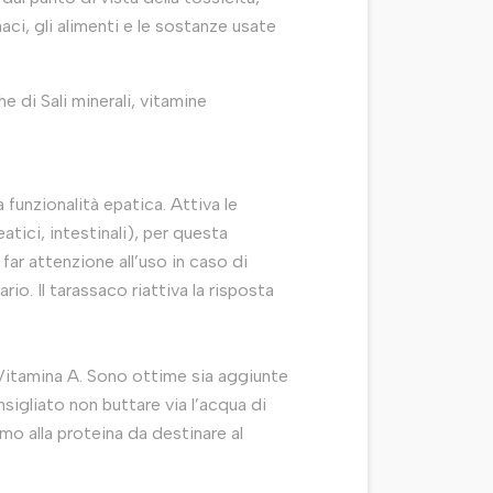
i, gli alimenti e le sostanze usate
e di Sali minerali, vitamine
 funzionalità epatica. Attiva le
atici, intestinali), per questa
ar attenzione all’uso in caso di
io. Il tarassaco riattiva la risposta
e Vitamina A. Sono ottime sia aggiunte
sigliato non buttare via l’acqua di
o alla proteina da destinare al