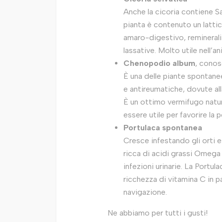
Anche la cicoria contiene Sa
pianta è contenuto un lattic
amaro-digestivo, reminerali
lassative. Molto utile nell’
Chenopodio album
, conos
È una delle piante spontanee
e antireumatiche, dovute alla
È un ottimo vermifugo natur
essere utile per favorire la pe
Portulaca spontanea
Cresce infestando gli orti e
ricca di acidi grassi Omega 3
infezioni urinarie. La Portul
ricchezza di vitamina C in p
navigazione.
Ne abbiamo per tutti i gusti!