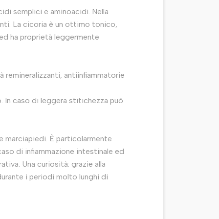
idi semplici e aminoacidi. Nella
nti. La cicoria è un ottimo tonico,
 ed ha proprietà leggermente
tà remineralizzanti, antiinfiammatorie
. In caso di leggera stitichezza può
e e marciapiedi. È particolarmente
n caso di infiammazione intestinale ed
ativa. Una curiosità: grazie alla
urante i periodi molto lunghi di