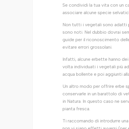
Se condividi la tua vita con un c
associare alcune specie selvatich
Non tutti i vegetali sono adatti 
sono noti. Nel dubbio dovrai se
guide per il riconoscimento del
evitare errori grossolani.
Infatti, alcune erbette hanno dei
volta individuati i vegetali più 
acqua bollente e poi aggiunti alla
Un altro modo per offrire erbe s
conservarle in un barattolo di v
in Natura. In questo caso ne serv
pianta fresca.
Ti raccomando di introdurre una 
non vi siano effetti avversi (per