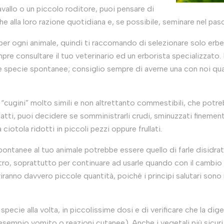
avallo o un piccolo roditore, puoi pensare di
e alla loro razione quotidiana e, se possibile, seminare nel pas
per ogni animale, quindi ti raccomando di selezionare solo erbe 
mpre consultare il tuo veterinario ed un erborista specializza
le specie spontanee; consiglio sempre di averne una con noi q
 “cugini” molto simili e non altrettanto commestibili, che potre
adatti, puoi decidere se somministrarli crudi, sminuzzati finemen
 ciotola ridotti in piccoli pezzi oppure frullati.
pontanee al tuo animale potrebbe essere quello di farle disidra
etro, soprattutto per continuare ad usarle quando con il cambio 
iranno davvero piccole quantità, poiché i principi salutari sono
specie alla volta, in piccolissime dosi e di verificare che la d
 esempio vomito o reazioni cutanee). Anche i vegetali più sicuri 