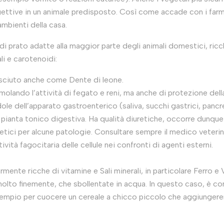
ttive in un animale predisposto. Così come accade con i farmac
ambienti della casa.
i prato adatte alla maggior parte degli animali domestici, ricch
ali e carotenoidi:
sciuto anche come Dente di leone.
molando l’attività di fegato e reni, ma anche di protezione della
ole dell’apparato gastroenterico (saliva, succhi gastrici, pancre
ianta tonico digestiva. Ha qualità diuretiche, occorre dunque f
etici per alcune patologie. Consultare sempre il medico veterinar
ività fagocitaria delle cellule nei confronti di agenti esterni.
rmente ricche di vitamine e Sali minerali, in particolare Ferro 
 molto finemente, che sbollentate in acqua. In questo caso, è con
esempio per cuocere un cereale a chicco piccolo che aggiungerem