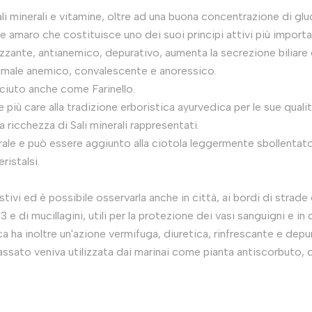
li minerali e vitamine, oltre ad una buona concentrazione di gluc
e amaro che costituisce uno dei suoi principi attivi più importa
zzante, antianemico, depurativo, aumenta la secrezione biliare
animale anemico, convalescente e anoressico.
ciuto anche come Farinello.
 più care alla tradizione erboristica ayurvedica per le sue quali
 ricchezza di Sali minerali rappresentati.
ale e può essere aggiunto alla ciotola leggermente sbollentato
ristalsi.
stivi ed è possibile osservarla anche in città, ai bordi di strad
 e di mucillagini, utili per la protezione dei vasi sanguigni e i
aca ha inoltre un'azione vermifuga, diuretica, rinfrescante e depur
assato veniva utilizzata dai marinai come pianta antiscorbuto, d