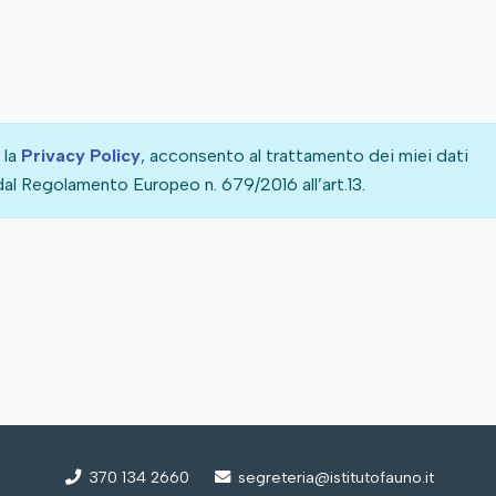
 la
Privacy Policy
, acconsento al trattamento dei miei dati
al Regolamento Europeo n. 679/2016 all’art.13.
370 134 2660
segreteria@istitutofauno.it