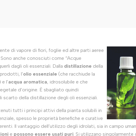
ente di vapore di fiori, foglie ed altre parti aeree
e. Sono anche conosciuti come “Acque
erli dagli oli essenziali. Dalla
distillazione
della
prodotti, l’
olio essenziale
(che racchiude la
e l’
acqua aromatica
, idrosolubile e che
egetale d’origine. È sbagliato quindi
scarto della distillazione degli oli essenziali.
ti tutti i principi attivi della pianta solubili in
enziale, spesso le proprietà benefiche e curative
erenti. Il vantaggio dell’utilizzo degli idrolati, sia in campo um
ioni
e
possono essere usati puri
. Si utilizzano singolarmente