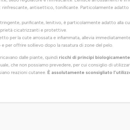
frescante, antisettico, tonificante. Particolarmente adatto c
ngente, purificante, lenitivo, è particolarmente adatto alla c
prietà cicatrizzanti e protettive.
 per la cute arrossata e infiammata, allevia immediatamente i
 e per offrire sollievo dopo la rasatura di zone del pelo.
ricavano dalle piante, quindi
ricchi di principi biologicamente
duale, che non possiamo prevedere, per cui consiglio di utilizzare
 siano reazioni cutanee.
È assolutamente sconsigliato l’utilizz