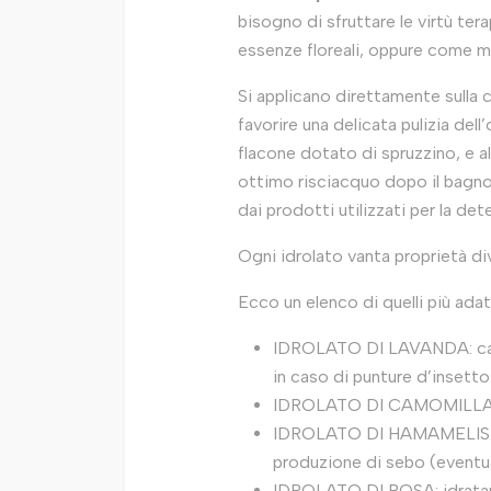
bisogno di sfruttare le virtù ter
essenze floreali, oppure come mez
Si applicano direttamente sulla c
favorire una delicata pulizia dell
flacone dotato di spruzzino, e 
ottimo risciacquo dopo il bagno,
dai prodotti utilizzati per la det
Ogni idrolato vanta proprietà div
Ecco un elenco di quelli più adatt
IDROLATO DI LAVANDA: calma
in caso di punture d’insetto
IDROLATO DI CAMOMILLA: est
IDROLATO DI HAMAMELIS: ast
produzione di sebo (eventua
IDROLATO DI ROSA: idratante