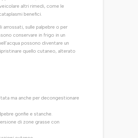
veicolare altri rimedi, come le
cataplasmi benefici.
 arrossati, sulle palpebre o per
ossono conservare in frigo in un
 nell’acqua possono diventare un
pristinare quello cutaneo, alterato
ottata ma anche per decongestionare
pebre gonfie e stanche.
ersione di zone grasse con
tazioni cutanee.