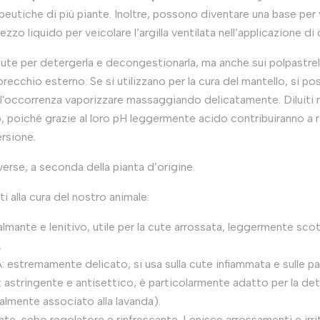
apeutiche di più piante. Inoltre, possono diventare una base per 
zo liquido per veicolare l’argilla ventilata nell’applicazione di 
ute per detergerla e decongestionarla, ma anche sui polpastrelli
’orecchio esterno. Se si utilizzano per la cura del mantello, si p
all'occorrenza vaporizzare massaggiando delicatamente. Diluiti
 poiché grazie al loro pH leggermente acido contribuiranno a ri
ersione.
erse, a seconda della pianta d’origine.
i alla cura del nostro animale:
nte e lenitivo, utile per la cute arrossata, leggermente sc
.
remamente delicato, si usa sulla cute infiammata e sulle pal
ringente e antisettico, è particolarmente adatto per la det
lmente associato alla lavanda).
, sebo regolatore e rinfrescante. Lenisce arrossamenti e irri