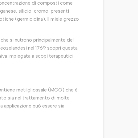
a concentrazione di composti come
ganese, silicio, cromo, presenti
otiche (germicidina). Il miele grezzo
i che si nutrono principalmente del
neozelandesi nel 1769 scoprì questa
niva impiegata a scopi terapeutici
Contiene metilgliossale (MGO) che è
zato sia nel trattamento di molte
sua applicazione può essere sia