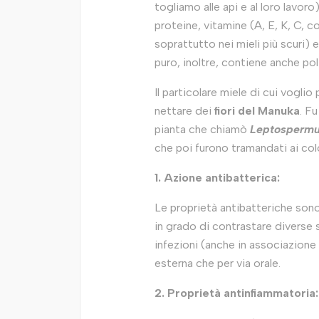
togliamo alle api e al loro lavo
proteine, vitamine (A, E, K, C, 
soprattutto nei mieli più scuri) 
puro, inoltre, contiene anche poli
Il particolare miele di cui vogli
nettare dei
fiori del Manuka
. F
pianta che chiamò
Leptosperm
che poi furono tramandati ai colo
1. Azione antibatterica:
Le proprietà antibatteriche son
in grado di contrastare diverse s
infezioni (anche in associazione a
esterna che per via orale.
2. Proprietà antinfiammatoria: