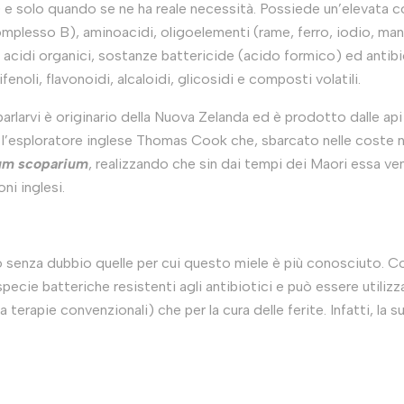
ro) e solo quando se ne ha reale necessità. Possiede un’elevat
complesso B), aminoacidi, oligoelementi (rame, ferro, iodio, man
e acidi organici, sostanze battericide (acido formico) ed antibi
fenoli, flavonoidi, alcaloidi, glicosidi e composti volatili.
o parlarvi è originario della Nuova Zelanda ed è prodotto dalle ap
u l’esploratore inglese Thomas Cook che, sbarcato nelle coste 
um scoparium
, realizzando che sin dai tempi dei Maori essa ve
ni inglesi.
o senza dubbio quelle per cui questo miele è più conosciuto. 
pecie batteriche resistenti agli antibiotici e può essere utiliz
 terapie convenzionali) che per la cura delle ferite. Infatti, la 