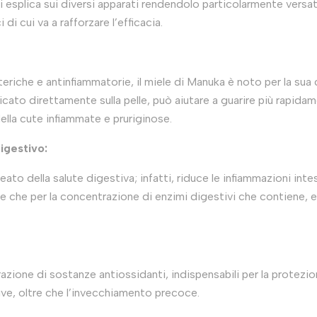
i esplica sui diversi apparati rendendolo particolarmente versat
di cui va a rafforzare l’efficacia.
teriche e antinfiammatorie, il miele di Manuka è noto per la sua 
icato direttamente sulla pelle, può aiutare a guarire più rapidame
lla cute infiammate e pruriginose.
digestivo:
ato della salute digestiva; infatti, riduce le infiammazioni intesti
tre che per la concentrazione di enzimi digestivi che contiene, 
ione di sostanze antiossidanti, indispensabili per la protezion
ve, oltre che l’invecchiamento precoce.