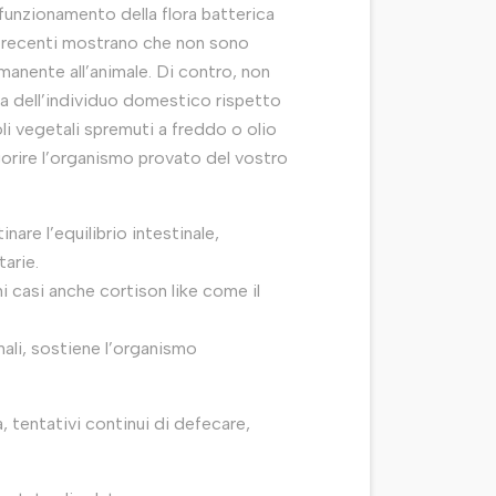
l funzionamento della flora batterica
iù recenti mostrano che non sono
manente all’animale. Di contro, non
ta dell’individuo domestico rispetto
 oli vegetali spremuti a freddo o olio
igorire l’organismo provato del vostro
nare l’equilibrio intestinale,
arie.
i casi anche cortison like come il
mali, sostiene l’organismo
 tentativi continui di defecare,