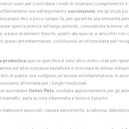
mmatori usati per controllare i livelli di istamina) compromette i
i soffermeremo ora sull’argomento
vaccinazioni
, ma gli studi p
 era prassi fino a poco tempo fa, per garantire una immunità per
rare questa pratica nel lungo periodo, considerata la breve vi
, a base di alimenti freschi, adatti alla specie, e arricchiti con
cidi grassi antiinfiammatori, costituisce un’ottima base per rinv
a probiotica
specie specifica è senz’altro molto utile per ripristi
tamine ed altre sostanze benefiche e stimolare le difese immunit
atti di piante che svolgono un’azione antinfiammatoria, in alcun
possiamo affermarla per i funghi medicinali.
eali australiane
Detox Pets
, studiata appositamente per gli ani
 mantello, aiuta la cute infiammata e lenisce il prurito.
malessere associati: nausea persistente, scialorrea, debolezza,