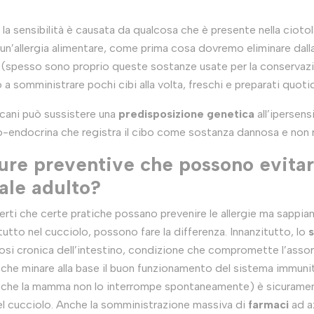
 sensibilità è causata da qualcosa che è presente nella ciotola 
n’allergia alimentare, come prima cosa dovremo eliminare dalla s
ati (spesso sono proprio queste sostanze usate per la conservazio
 a somministrare pochi cibi alla volta, freschi e preparati quot
 cani può sussistere una
predisposizione genetica
all’ipersensi
o-endocrina che registra il cibo come sostanza dannosa e non 
ure preventive che possono evitar
male adulto?
rti che certe pratiche possano prevenire le allergie ma sappia
utto nel cucciolo, possono fare la differenza. Innanzitutto, lo
biosi cronica dell’intestino, condizione che compromette l’asso
e che minare alla base il buon funzionamento del sistema immun
a che la mamma non lo interrompe spontaneamente) è sicuramente
el cucciolo. Anche la somministrazione massiva di
farmaci
ad a