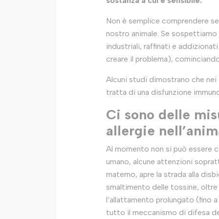
sostanza a cui è sensibile.
Non è semplice comprendere se la
nostro animale. Se sospettiamo u
industriali, raffinati e addizion
creare il problema), cominciando
Alcuni studi dimostrano che nei
tratta di una disfunzione immun
Ci sono delle mis
allergie nell’ani
Al momento non si può essere ce
umano, alcune attenzioni sopratt
materno, apre la strada alla dis
smaltimento delle tossine, oltr
l’allattamento prolungato (fino 
tutto il meccanismo di difesa d