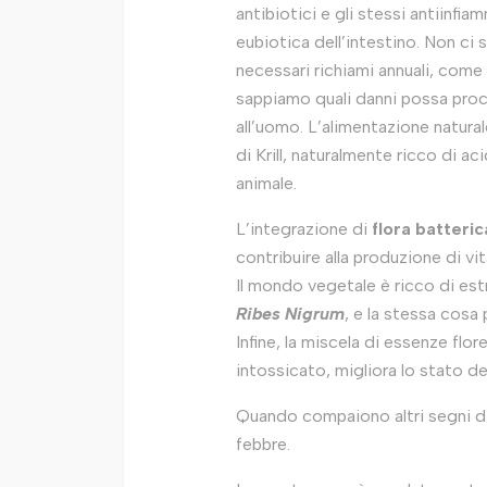
antibiotici e gli stessi antiinfia
eubiotica dell’intestino. Non c
necessari richiami annuali, come
sappiamo quali danni possa procu
all’uomo. L’alimentazione naturale
di Krill, naturalmente ricco di a
animale.
L’integrazione di
flora batteric
contribuire alla produzione di vi
Il mondo vegetale è ricco di estr
Ribes Nigrum
, e la stessa cosa 
Infine, la miscela di essenze flor
intossicato, migliora lo stato del
Quando compaiono altri segni di 
febbre.