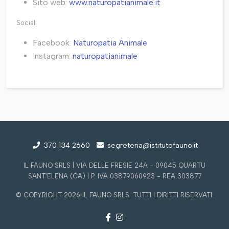
Sito web:
www.naturopatianimale.it
Social:
Facebook:
Naturopatia Animale
Instagram:
naturopatianimale
370 134 2660
segreteria@istitutofauno.it
IL FAUNO SRLS | VIA DELLE FRESIE 24A - 09045 QUARTU
SANT'ELENA (CA) | P. IVA 03879060923 - REA 303877
© COPYRIGHT 2026 IL FAUNO SRLS. TUTTI I DIRITTI RISERVATI.