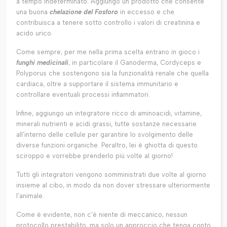
a tempo indeterminato. Aggiungo un prodotto che consente
una buona
chelazione del Fosforo
in eccesso e che
contribuisca a tenere sotto controllo i valori di creatinina e
acido urico.
Come sempre, per me nella prima scelta entrano in gioco i
funghi medicinali
, in particolare il Ganoderma, Cordyceps e
Polyporus che sostengono sia la funzionalità renale che quella
cardiaca, oltre a supportare il sistema immunitario e
controllare eventuali processi infiammatori.
Infine, aggiungo un integratore ricco di aminoacidi, vitamine,
minerali nutrienti e acidi grassi, tutte sostanze necessarie
all’interno delle cellule per garantire lo svolgimento delle
diverse funzioni organiche. Peraltro, lei è ghiotta di questo
sciroppo e vorrebbe prenderlo più volte al giorno!
Tutti gli integratori vengono somministrati due volte al giorno
insieme al cibo, in modo da non dover stressare ulteriormente
l’animale.
Come è evidente, non c’è niente di meccanico, nessun
protocollo prestabilito, ma solo un approccio che tenga conto