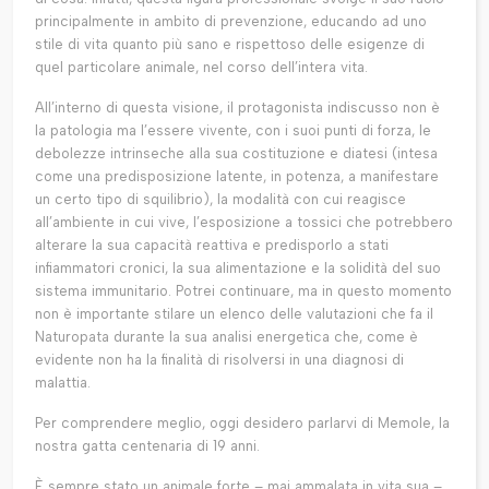
principalmente in ambito di prevenzione, educando ad uno
stile di vita quanto più sano e rispettoso delle esigenze di
quel particolare animale, nel corso dell’intera vita.
All’interno di questa visione, il protagonista indiscusso non è
la patologia ma l’essere vivente, con i suoi punti di forza, le
debolezze intrinseche alla sua costituzione e diatesi (intesa
come una predisposizione latente, in potenza, a manifestare
un certo tipo di squilibrio), la modalità con cui reagisce
all’ambiente in cui vive, l’esposizione a tossici che potrebbero
alterare la sua capacità reattiva e predisporlo a stati
infiammatori cronici, la sua alimentazione e la solidità del suo
sistema immunitario. Potrei continuare, ma in questo momento
non è importante stilare un elenco delle valutazioni che fa il
Naturopata durante la sua analisi energetica che, come è
evidente non ha la finalità di risolversi in una diagnosi di
malattia.
Per comprendere meglio, oggi desidero parlarvi di Memole, la
nostra gatta centenaria di 19 anni.
È sempre stato un animale forte – mai ammalata in vita sua –