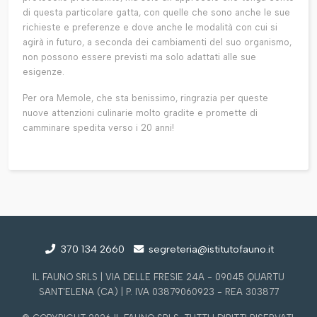
di questa particolare gatta, con quelle che sono anche le sue
richieste e preferenze e dove anche le modalità con cui si
agirà in futuro, a seconda dei cambiamenti del suo organismo,
non possono essere previsti ma solo adattati alle sue
esigenze.
Per ora Memole, che sta benissimo, ringrazia per queste
nuove attenzioni culinarie molto gradite e promette di
camminare spedita verso i 20 anni!
370 134 2660
segreteria@istitutofauno.it
IL FAUNO SRLS | VIA DELLE FRESIE 24A - 09045 QUARTU
SANT'ELENA (CA) | P. IVA 03879060923 - REA 303877