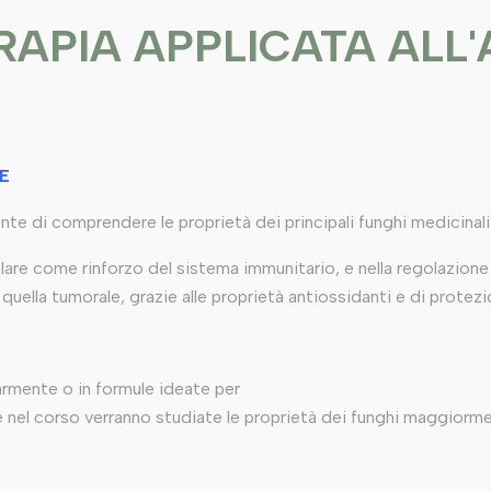
APIA APPLICATA ALL
E
te di comprendere le proprietà dei principali funghi medicinali
icolare come rinforzo del sistema immunitario, e nella regolazi
quella tumorale, grazie alle proprietà antiossidanti e di protez
larmente o in formule ideate per
 e nel corso verranno studiate le proprietà dei funghi maggiormen