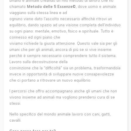
umano e animale creando un mio metodo di lavoro che ho
chiamato
Metodo delle 5 Essenze©
, dove uomo e animale
viaggiano sulla stessa linea e ad
ognuno viene dato l'ascolto necessario affinché ritrovi un
equilibrio, dando spazio ad una visione completa dell’individuo
su ogni piano: mentale, emotivo, fisico e spirituale. Tutto è
connesso ed ogni piano che
viviamo richiede la giusta attenzione. Questo vale sia per gli
umani che per gli animali, ancora di più se si vive insieme
perché è sempre necessario comprendere tutto il sistema.
Lavoro sulla decostruzione della
convinzione che la “difficoltà” sia un problema, trasformandola
invece in opportunità di sviluppare nuove consapevolezze
che ci portano a ritrovare un nuovo equilibrio.
I percorsi che offro accompagnano anche gli umani che non
vivono insieme ad animali ma vogliono prendersi cura di se
stessi.
Nello specifico del mondo animale lavoro con cani, gatti,
cavalli.