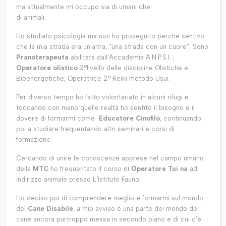
ma attualmente mi occupo sia di umani che
di animali.
Ho studiato psicologia ma non ho proseguito perché sentivo
che la mia strada era un'altra, “una strada con un cuore”. Sono
Pranoterapeuta
abilitata dall’Accademia A.N.P.S.I. ;
Operatore olistico
3°livello delle discipline Olistiche e
Bioenergetiche; Operatrice 2° Reiki metodo Usui.
Per diverso tempo ho fatto volontariato in alcuni rifugi e
toccando con mano quelle realtà ho sentito il bisogno e il
dovere di formarmi come
Educatore Cinofilo
, continuando
poi a studiare frequentando altri seminari e corsi di
formazione.
Cercando di unire le conoscenze apprese nel campo umano
della
MTC
ho frequentato il corso di
Operatore Tui na
ad
indirizzo animale presso L’Istituto Fauno.
Ho deciso poi di comprendere meglio e formarmi sul mondo
del
Cane Disabile
, a mio avviso è una parte del mondo del
cane ancora purtroppo messa in secondo piano e di cui c’è