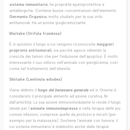
sistema immunitario
, ha proprietà epatoprotettive e
antiallergiche. Contiene buone concentrazioni dell’elemento
Germanio Organico
, molto studiato per le sue virtù
antitumorali. Ha un'azione ipoglicemizzante.
Maitake (Grifola frondosa)
È in assoluto il fungo a cui vengono riconosciute
maggiori
proprietà antitumorali
, sia perché agisce inibendo la
crescita dei tumori che per l’induzione dell’apoptosi. È molto
interessante il suo utilizzo nell’animale con iperglicemia, così
come nel trattamento dell’obesità.
Shiitake (Lentinula edodes)
Viene definito il
fungo del benessere generale
ed in Oriente è
considerato il principale alimento ad azione curativa, fin
dall’antichità. La sua azione immunomodulante lo rende il fungo
ideale per l’
animale immunodepresso
e nella terapia delle più
comuni infezioni, comprese quelle da protozoi e miceti (per
esempio per la malassezia). Sostiene l’animale con tumore, il
cui sistema immunitario è indebolito anche dalle terapie.