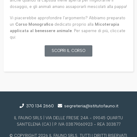
anche quando la capsula viene aperta per migliorarne il
dosaggio, e gli animali amano assaporarli mescolati alla pappa!
Vi piacerebbe approfondire l'argomento? Abbiamo preparato
un
Corso Monografico
dedicato proprio alla
Micoterapia
applicata al benessere animale
. Per saperne di più, cliccate
qui:
SCOPRI IL CORSO
370 134 2660
segreteria@istitutofauno.it
IL FAUNO SRLS | VIA DELLE FRESIE 24A - 09045 QUARTU
SANT'ELENA (CA) | P. IVA 03879060923 - REA 303877
© COPYRIGHT 2026 IL FAUNO SRLS. TUTTI I DIRITTI RISERVATI.